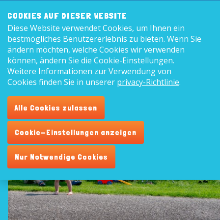
Frontend
8,9
COOKIES AUF DIESER WEBSITE
search:
Diese Website verwendet Cookies, um Ihnen ein
Deu
bestmögliches Benutzererlebnis zu bieten. Wenn Sie
ändern möchten, welche Cookies wir verwenden
können, ändern Sie die Cookie-Einstellungen.
Weitere Informationen zur Verwendung von
Camping in Zeeland (Niederlande)
Cookies finden Sie in unserer
privacy-Richtlinie
.
Bei Ferienpark De Vogel
Alle Cookies zulassen
Cookie-Einstellungen anzeigen
Nur Notwendige Cookies