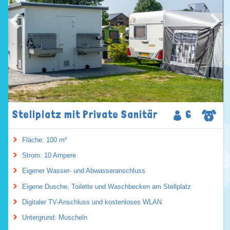
Stellplatz mit Private Sanitär
6
Fläche: 100 m²
Strom: 10 Ampere
Eigener Wasser- und Abwasseranschluss
Eigene Dusche, Toilette und Waschbecken am Stellplatz
Digitaler TV-Anschluss und kostenloses WLAN
Untergrund: Muscheln