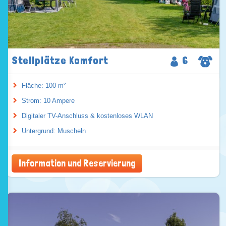
Stellplätze Komfort
6
Fläche: 100 m²
Strom: 10 Ampere
Digitaler TV-Anschluss & kostenloses WLAN
Untergrund: Muscheln
Information und Reservierung