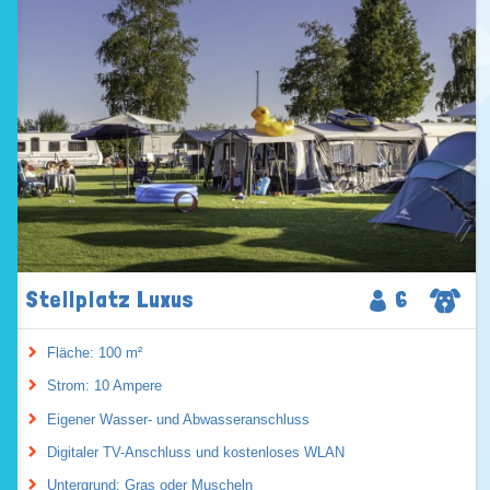
Stellplatz Luxus
6
Fläche: 100 m²
Strom: 10 Ampere
Eigener Wasser- und Abwasseranschluss
Digitaler TV-Anschluss und kostenloses WLAN
Untergrund: Gras oder Muscheln