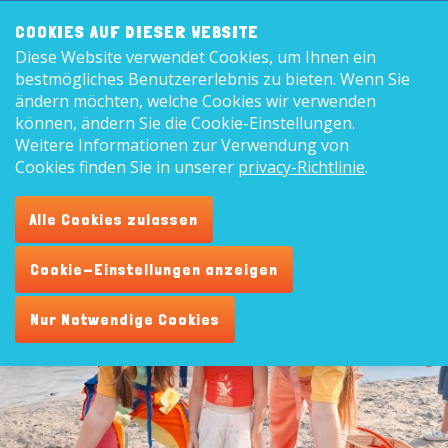
Frontend
8,9
COOKIES AUF DIESER WEBSITE
search:
Diese Website verwendet Cookies, um Ihnen ein
Deutsc
bestmögliches Benutzererlebnis zu bieten. Wenn Sie
ändern möchten, welche Cookies wir verwenden
können, ändern Sie die Cookie-Einstellungen.
Weitere Informationen zur Verwendung von
Animation
Cookies finden Sie in unserer
privacy-Richtlinie
.
Tolle Aktivitäten während deiner Ferien
Alle Cookies zulassen
Cookie-Einstellungen anzeigen
Nur Notwendige Cookies