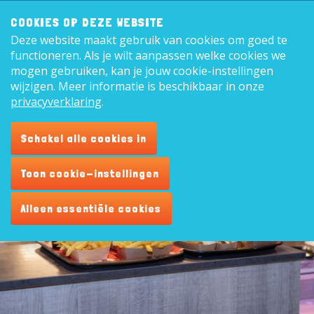
Zoeken:
8,9
COOKIES OP DEZE WEBSITE
Deze website maakt gebruik van cookies om goed te
Nederl
functioneren. Als je wilt aanpassen welke cookies we
mogen gebruiken, kan je jouw cookie-instellingen
wijzigen. Meer informatie is beschikbaar in onze
privacyverklaring
.
Cafetaria
Schakel alle cookies in
Toon cookie-instellingen
Alleen essentiële cookies