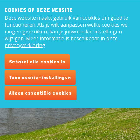
Zoeken:
8,9
COOKIES OP DEZE WEBSITE
Deze website maakt gebruik van cookies om goed te
Nederl
functioneren. Als je wilt aanpassen welke cookies we
mogen gebruiken, kan je jouw cookie-instellingen
wijzigen. Meer informatie is beschikbaar in onze
privacyverklaring
.
De omgeving
Schakel alle cookies in
Toon cookie-instellingen
Alleen essentiële cookies