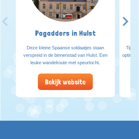
Pagadders in Hulst
Deze kleine Spaanse soldaatjes staan
Tijden
verspreid in de binnenstad van Hulst. Een
optimaal
leuke wandelroute met speurtocht.
Bekijk website