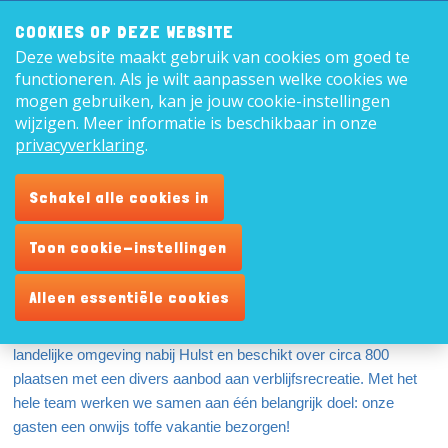
Zoeken:
8,9
COOKIES OP DEZE WEBSITE
Deze website maakt gebruik van cookies om goed te
Nederl
functioneren. Als je wilt aanpassen welke cookies we
mogen gebruiken, kan je jouw cookie-instellingen
wijzigen. Meer informatie is beschikbaar in onze
privacyverklaring
.
Medewerker cafetaria
Schakel alle cookies in
(snackbar)
Toon cookie-instellingen
Vaste baan: parttime
Alleen essentiële cookies
Recreatiecentrum de Vogel is een gezellige gezinscamping waar
voor iedereen veel te beleven is. De camping ligt in een
landelijke omgeving nabij Hulst en beschikt over circa 800
plaatsen met een divers aanbod aan verblijfsrecreatie. Met het
hele team werken we samen aan één belangrijk doel: onze
gasten een onwijs toffe vakantie bezorgen!