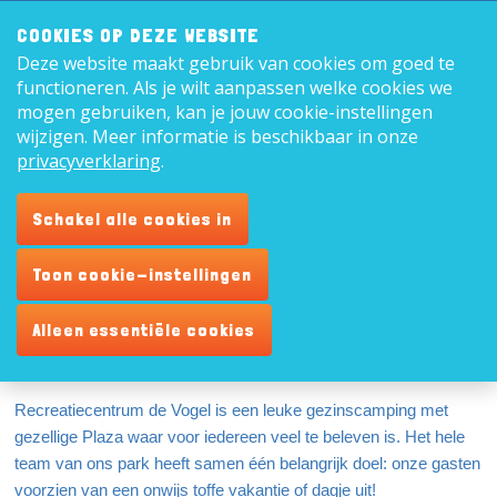
Zoeken:
8,9
COOKIES OP DEZE WEBSITE
Deze website maakt gebruik van cookies om goed te
Nederl
functioneren. Als je wilt aanpassen welke cookies we
mogen gebruiken, kan je jouw cookie-instellingen
wijzigen. Meer informatie is beschikbaar in onze
privacyverklaring
.
Bijbaan medewerker
Schakel alle cookies in
supermarkt
Toon cookie-instellingen
Vakantiebaan (juli en augustus)
Alleen essentiële cookies
Wij hebben het baantje voor je naast je school / studie! Wij
zoeken collega’s voor in de weekenden en schoolvakanties.
Recreatiecentrum de Vogel is een leuke gezinscamping met
gezellige Plaza waar voor iedereen veel te beleven is. Het hele
team van ons park heeft samen één belangrijk doel: onze gasten
voorzien van een onwijs toffe vakantie of dagje uit!