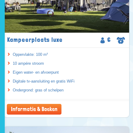
Kampeerplaats luxe
6
Oppervlakte: 100 m²
10 ampére stroom
Eigen water- en afvoerpunt
Digitale tv-aansluiting en gratis WiFi
Ondergrond: gras of schelpen
Informatie & Boeken