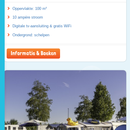
Oppervlakte: 100 m²
10 ampére stroom
Digitale tv-aansluiting & gratis WiFi
Ondergrond: schelpen
Informatie & Boeken