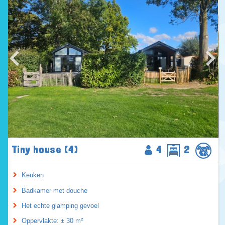
Tiny house (4)
4
2
Keuken
Badkamer met douche
Het echte glamping gevoel
Oppervlakte: ± 30 m²