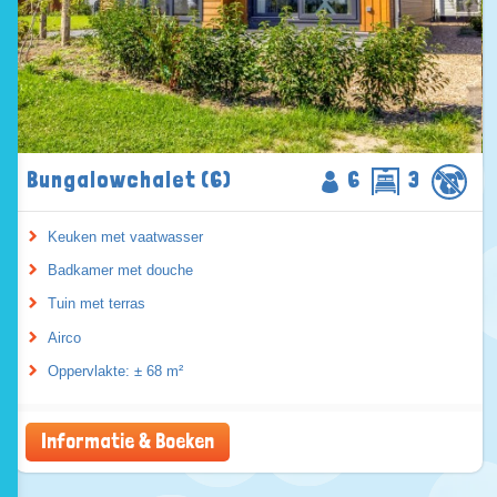
Bungalowchalet (6)
6
3
Keuken met vaatwasser
Badkamer met douche
Tuin met terras
Airco
Oppervlakte: ± 68 m²
Informatie & Boeken