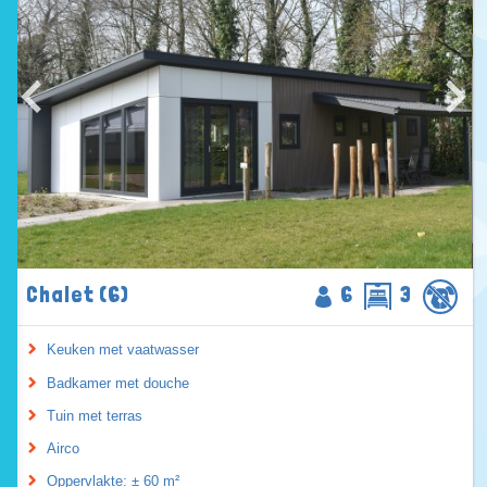
Chalet (6)
6
3
Keuken met vaatwasser
Badkamer met douche
Tuin met terras
Airco
Oppervlakte: ± 60 m²