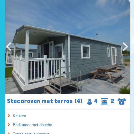
Stacaravan met terras (4)
4
2
Keuken
Badkamer met douche