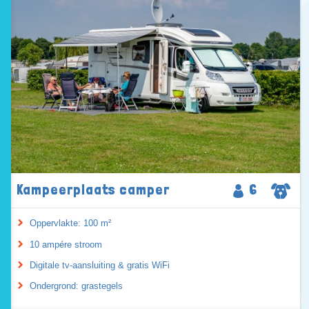
Kampeerplaats camper
6
Oppervlakte: 100 m²
10 ampére stroom
Digitale tv-aansluiting & gratis WiFi
Ondergrond: grastegels