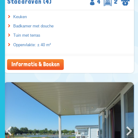
Stacaravan (4)
4
2
Keuken
Badkamer met douche
Tuin met terras
Oppervlakte: ± 40 m²
Informatie & Boeken