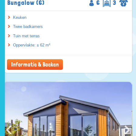
Bungalow (6)
6
3
Keuken
Twee badkamers
Tuin met terras
Oppervlakte: ± 62 m²
Informatie & Boeken