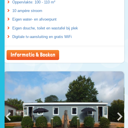
Oppervlakte: 100 - 110 m²
10 ampère stroom
Eigen water- en afvoerpunt
Eigen douche, toilet en wastafel bij plek
Digitale tv-aansluiting en gratis WiFi
Informatie & Boeken