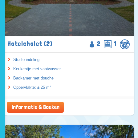
Hotelchalet (2)
2
1
Studio indeling
Keukentje met vaatwasser
Badkamer met douche
Oppervlakte: ± 25 m²
Informatie & Boeken