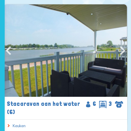
Stacaravan aan het water
6
3
(6)
Keuken